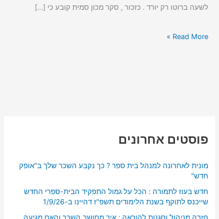
לשעה ברוטו רק יורד . כזכור , סקר מכון סמית קובע כי […]
Read More »
פוסטים אחרונים
מונית לאחרונה למנהל בית ספר ? כך נקבע השכר שלך ב"אופק
חדש"
חדש בעוז לתמורה : הכל על גמול התפקיד הבית-ספרי החדש
שייכנס לתוקף בשנת הלימודים תשפ"ז דהיינו ב-1/9/26
חזרה מניהול וסגנות להוראה : איך מחושב השכר והאם מגיעה