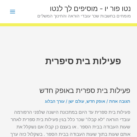
ילוג
פ
נטו פור יו - מוסיפים לך לנטו
תוכן
ו
מומחים בחשבות שכר עובדי הוראה והחינוך המשלים
ס
ט
י
ם
ל
פעילות בית סיפרית
פ
י
נ
פעילות בית ספרית באופק חדש
פעילות
ו
בית
ש
תגובה אחת
/
אופק חדש
,
עולם ישן
/
עורך הבלוג
ספרית
א
באופק
פעילות בית ספרית עד היום במתכונת הישנה שלפני הרפורמה
חדש
עובדי הוראה "לא קבלו" שכר כלל בגין פעילות בית ספרית לאחר
שעות העבודה בבית הספר . או בעצם כן קבלו אם נשקלל את
אותם שעות בתוך שעות העבודה בבית הספר . בשקלול כזה ערך