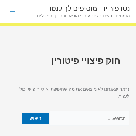
ילוג
Search
פ
נטו פור יו - מוסיפים לך לנטו
תוכן
for:
ו
מומחים בחשבות שכר עובדי הוראה והחינוך המשלים
ס
ט
י
ם
ל
חוק פיצויי פיטורין
פ
י
נ
נראה שאנחנו לא מוצאים את מה שחיפשת. אולי חיפוש יכול
ו
לעזור.
ש
א