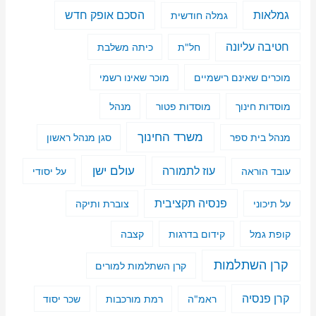
גמלאות
הסכם אופק חדש
גמלה חודשית
חטיבה עליונה
חל"ת
כיתה משלבת
מוכרים שאינם רישמיים
מוכר שאינו רשמי
מוסדות חינוך
מוסדות פטור
מנהל
משרד החינוך
מנהל בית ספר
סגן מנהל ראשון
עולם ישן
עוז לתמורה
עובד הוראה
על יסודי
פנסיה תקציבית
על תיכוני
צוברת ותיקה
קופת גמל
קידום בדרגות
קצבה
קרן השתלמות
קרן השתלמות למורים
קרן פנסיה
ראמ"ה
רמת מורכבות
שכר יסוד