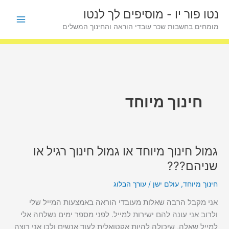
ילוג
פ
נטו פור יו - מוסיפים לך לנטו
תוכן
ו
מומחים בחשבות שכר עובדי הוראה והחינוך המשלים
ס
ט
י
ם
ל
חינוך מיוחד
פ
י
נ
גמול חינוך מיוחד או גמול חינוך רגיל או
גמול
ו
חינוך
שניהם???
ש
מיוחד
א
חינוך מיוחד
,
עולם ישן
/
עורך הבלוג
או
גמול
אני מקבל הרבה שאלות מעובדי הוראה באמצעות המייל שלי
חינוך
ולרוב אני עונה להם ישירות למייל. לפני מספר ימים נשלחה אלי
רגיל
למייל שאלה, שיכולה להיות אקטואלית לעוד אנשים ולכן אני רוצה