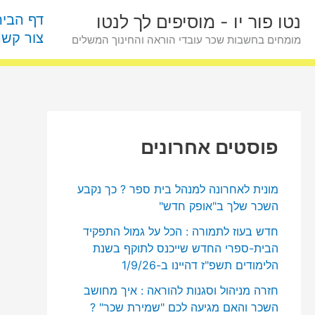
ילוג
פ
דף הבית
נטו פור יו - מוסיפים לך לנטו
תוכן
ו
צור קשר
מומחים בחשבות שכר עובדי הוראה והחינוך המשלים
ס
ט
י
ם
פוסטים אחרונים
ל
פ
מונית לאחרונה למנהל בית ספר ? כך נקבע
י
השכר שלך ב"אופק חדש"
נ
חדש בעוז לתמורה : הכל על גמול התפקיד
ו
הבית-ספרי החדש שייכנס לתוקף בשנת
ש
הלימודים תשפ"ז דהיינו ב-1/9/26
א
חזרה מניהול וסגנות להוראה : איך מחושב
השכר והאם מגיעה לכם "שמירת שכר" ?