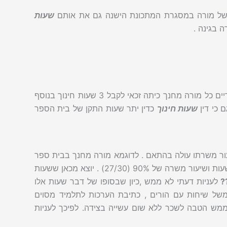
 של מורה במסגרת המתכונת הישנה גם את אותם
שעות
 בגינה .
בגני ילדים , בתי ספר יסודיים , חטיבות ביניים ובבתי ספר על יסודיים כל מורה מחנך כיתה זכאי לקבל 3 שעות חינוך בנוסף
 כי דין
שעות חינוך
כדין יתר שעות התקן של בית הספר
עור משרתו עולה בהתאם . לדוגמא מורה מחנך בבית ספר
יסודי עם 24 שעות תקן עם תוספת של 3 שעות חינוך מגיע ל-27 שעות ושיעור משרה של 90% (27/30) . יוצא מכאן ששעות
?
לעניות דעתי לא ממש ,כיון שבסופו של דבר שעות אלו
משל שיחות עם הורים , כתיבת הערכות לתלמיד מסוים
ממש הטבה לשכר ללא שום עשייה בצידה. לפיכך לעניות