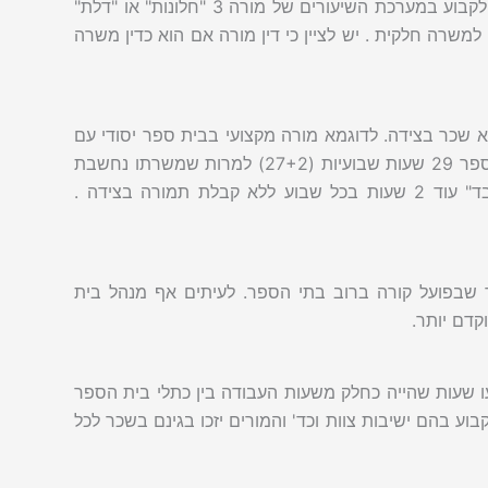
באופן כללי לפי נוהג מקובל בבתי הספר , רשאי מנהל בית הספר לקבוע במערכת השיעורים של מורה 3 "חלונות" או "דלת"
100 משרה או באופן יחסי – למשרה חלקית . יש לציין כי דין מורה אם הוא כדין משרה
רה מקבל לפחות 2 שעות שהייה (2 חלונות) ללא שכר בצידה. לדוגמא מורה מקצועי בבית ספר יסודי עם
משרה של 27 שעות שבועיות בעצם נמצא בפועל בין כתלי בית הספר 29 שעות שבועיות (27+2) למרות שמשרתו נחשבת
27 שעות שבועיות דהיינו 90% משרה (27/30) .כלומר הוא "עובד" עוד 2 שעות בכל שבוע ללא קבלת תמורה בצידה .
 שבפועל קורה ברוב בתי הספר. לעיתים אף מנהל בית
קדם יותר.
 שעות שהייה כחלק משעות העבודה בין כתלי בית הספר
וע בהם ישיבות צוות וכד' והמורים יזכו בגינם בשכר לכל