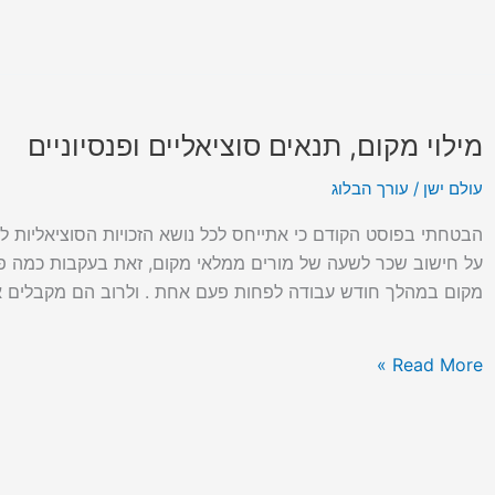
א'
(המבט
הכללי)
מילוי מקום, תנאים סוציאליים ופנסיוניים
מילוי
מקום,
עולם ישן
/
עורך הבלוג
תנאים
סוציאליים
הבטחתי בפוסט הקודם כי אתייחס לכל נושא הזכויות הסוציאליות לע
ופנסיוניים
על חישוב שכר לשעה של מורים ממלאי מקום, זאת בעקבות כמה פניו
מקום במהלך חודש עבודה לפחות פעם אחת . ולרוב הם מקבלים א
Read More »