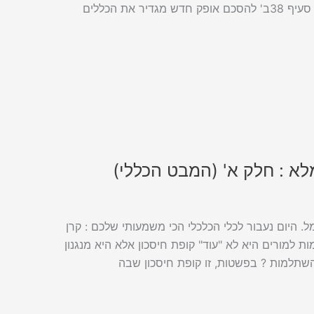
שצברתם, ובאילו תנאים מגיעה לכם תוספת שמירת שכר שקלית ? סעיף 38ב' להסכם אופק חדש מגדיר את הכללים
א : חלק א' (המבט הכללי)
. היום נעבור לכלי הכלכלי הכי משמעותי שלכם : קרן
 למורים היא לא "עוד" קופת חיסכון אלא היא מנגנון
השתלמות ? בפשטות, זו קופת חיסכון שבה