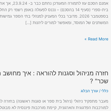
הכל
אמנם הסכם עוז 
על
גמול
בספטמבר 2026. מדובר בכלי המעניק למנהלי בתי הספר
התפקיד
המשתנים של המוסד, ומאפשר למורים ליהנות […]
הבית-ספרי
החדש
שייכנס
Read More »
לתוקף
בשנת
הלימודים
תשפ"ז
דהיינו
חזרה מניהול וסגנות להוראה : איך מחושב
חזרה
ב-1/9/26
מניהול
שכר" ?
וסגנות
כללי
/
עורך הבלוג
להוראה
:
מעבר מתפקיד ניהולי (ניהול בית ספר או סגנות ראשונה) בחזרה 
איך
למורכבות הפדגוגית והארגונית, קיימת מורכבות פיננסית לא מבו
מחושב