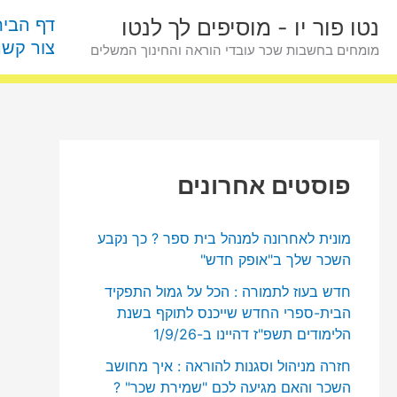
ילוג
פ
דף הבית
נטו פור יו - מוסיפים לך לנטו
תוכן
ו
צור קשר
מומחים בחשבות שכר עובדי הוראה והחינוך המשלים
ס
ט
י
ם
פוסטים אחרונים
ל
פ
מונית לאחרונה למנהל בית ספר ? כך נקבע
י
השכר שלך ב"אופק חדש"
נ
חדש בעוז לתמורה : הכל על גמול התפקיד
ו
הבית-ספרי החדש שייכנס לתוקף בשנת
ש
הלימודים תשפ"ז דהיינו ב-1/9/26
א
חזרה מניהול וסגנות להוראה : איך מחושב
השכר והאם מגיעה לכם "שמירת שכר" ?