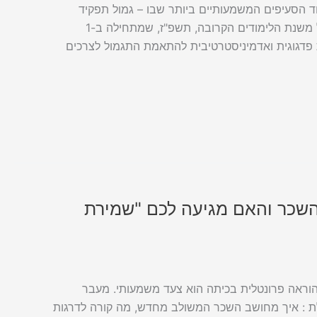
לתמורה המעודכן נחתם כבר ב- 23.9.24, אך אחד הסעיפים המשמעותיים ביותר שבו – גמול תפקיד
בית-ספרי (סעיף 14 בהסכם) – נכנס לפעולה באופן רשמי רק החל משנת הלימודים הקרובה, תשפ"ז, שמתחילה ב-1
 גמישות פדגוגית ואדמיניסטרטיבית להתאמת התגמול לצרכים
 השכר והאם מגיעה לכם "שמירת
להוראה פרונטלית בכיתה הוא צעד משמעותי. מעבר
טלת : איך מחושב השכר המשולב מחדש, מה קורה לדרגות