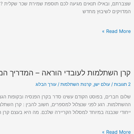
השכר
המדויקים לשיבוץ מחדש
והאם
מגיעה
לכם
Read More »
"שמירת
שכר"
?
קרן השתלמות לעובדי הוראה – המדריך המל
קרן
השתלמות
2 תגובות
/
עולם ישן
,
קרנות השתלמות
/
עורך הבלוג
לעובדי
הוראה
שלום חברים, בפוסט הקודם עשינו סדר בקרן הפנסיה ובקופות הגמל
–
ההשתלמות. רגע לפני שנצלול למספרים, חשוב להבין : קרן השתלמות
המדריך
ייחודי שנבנה במיוחד למסלול הקריירה שלכם. מה היא בעצם קרן 
המלא
:
Read More »
חלק